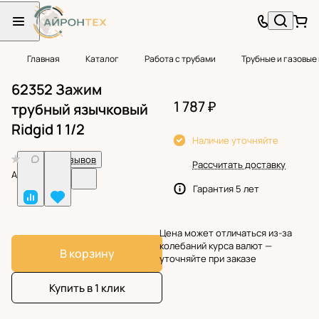
Главная
Каталог
Работа с трубами
Трубные и газовые
62352 Зажим
1 787 ₽
трубный язычковый
Ridgid 1 1/2
Наличие уточняйте
0
Нет отзывов
Рассчитать доставку
Арт.
BF30256
Гарантия 5 лет
Цена может отличаться из-за
колебаний курса валют —
В корзину
уточняйте при заказе
Купить в 1 клик