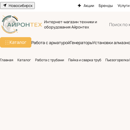
Новосибирск
Акции
Бренды
Услуги
Интернет-магазин техники и
оборудования Айронтех
Каталог
Работа с арматурой
Генераторы
Установки алмазно
Главная
Каталог
Работа с трубами
Пайка и сварка труб
Пьезогорелка