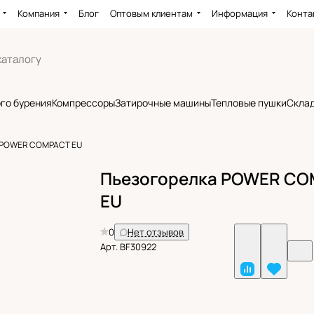
Компания
Блог
Оптовым клиентам
Информация
Конта
го бурения
Компрессоры
Затирочные машины
Тепловые пушки
Склад
 POWER COMPACT EU
Пьезогорелка POWER C
EU
0
Нет отзывов
Арт.
BF30922