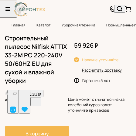
Главная
Каталог
Уборочная техника
Промышленные 
Строительный
59 926 ₽
пылесос Nilfisk ATTIX
33-2M PC 220-240V
Наличие уточняйте
50/60HZ EU для
Рассчитать доставку
сухой и влажной
уборки
Гарантия 5 лет
0
Нет отзывов
Цена может отличаться из-за
Арт.
BF32739
колебаний курса валют —
уточняйте при заказе
В корзину