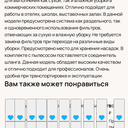
для выполнения как сухой, так и влажной уборки в
коммерческих помещениях. Отлично подойдет для
работы в отелях, школах, выставочных залах. В данной
модели предусмотрена система как раздельного, так
и одновременного использования фильтров,
отвечающих за сухую и влажную уборку. Не требуется
замена фильтров при переходе на различные виды
уборки. Предусмотрено место для хранения насадок. В
комплекте с пылесосом поставляется соединитель
шланга. Данная модель обладает высоким качеством
и отлично подходит для профессионалов. Очень
удобна при транспортировке и эксплуатации.
Вам также может понравиться
101 936
Цена
62 370
48 337
102 302
122 299
296 908
753 854
480 479
80 292
₽
по
₽
₽
₽
₽
₽
₽
₽
₽
запросу
Строительный
Пылесос
Пылесос
Пылесос
Пылесос
Пылесос
Пылесос
Пылесос
Професси
пылесос
промышленный
промышленный
промышленный
промышленный
промышленный
промышленный
промышленный
пылесос
Строительный