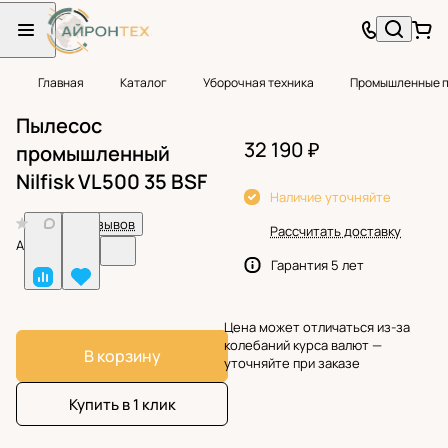
Главная
Каталог
Уборочная техника
Промышленные 
Пылесос
32 190 ₽
промышленный
Nilfisk VL500 35 BSF
Наличие уточняйте
0
Нет отзывов
Рассчитать доставку
Арт.
BF32593
Гарантия 5 лет
Цена может отличаться из-за
колебаний курса валют —
В корзину
уточняйте при заказе
Купить в 1 клик