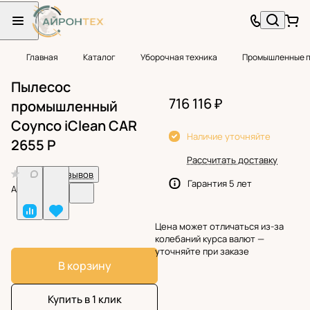
Главная
Каталог
Уборочная техника
Промышленные 
Пылесос
716 116 ₽
промышленный
Coynco iClean CAR
Наличие уточняйте
2655 P
Рассчитать доставку
0
Нет отзывов
Гарантия 5 лет
Арт.
BF32500
Цена может отличаться из-за
колебаний курса валют —
уточняйте при заказе
В корзину
Купить в 1 клик