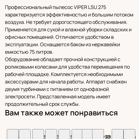
Профессиональный пылесос VIPER LSU 275
характеризуется эффективностью и большим потоком
воздуха. Не требует дорогостоящего обслуживания.
Применяется для сухой и влажной уборки складских и
офисных помещений. Отличается удобством в
эксплуатации. Оснащается баком из нержавейки
емкостью 75 литров.
Оборудование обладает прочной конструкцией с
роликовыми колесами для удобства перемещения по
рабочей площадке. Комплектуется необходимыми
аксессуарами для начала работы. Аппарат снабжен
двумя турбинами с питанием от однофазной
электросети. Представленная модель имеет
продолжительный срок службы.
Вам также может понравиться
83 888
Цена
48 895
54 443
204 056
215 518
26 240
36 990
29 978
Цена