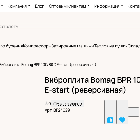
Компания
Блог
Оптовым клиентам
Информация
Конта
го бурения
Компрессоры
Затирочные машины
Тепловые пушки
Склад
Виброплита Bomag BPR 100/80 D E-start (реверсивная)
Виброплита Bomag BPR 10
E-start (реверсивная)
0
Нет отзывов
Арт.
BF24629