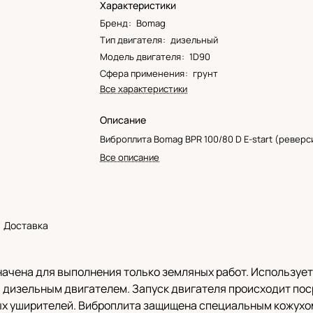
Характеристики
Бренд
:
Bomag
Тип двигателя
:
дизельный
Модель двигателя
:
1D90
Сфера применения
:
грунт
Все характеристики
Описание
Виброплита Bomag BPR 100/80 D E-start (реверс
Все описание
Доставка
начена для выполнения только земляных работ. Использует
 дизельным двигателем. Запуск двигателя происходит пос
х уширителей. Виброплита защищена специальным кожухом