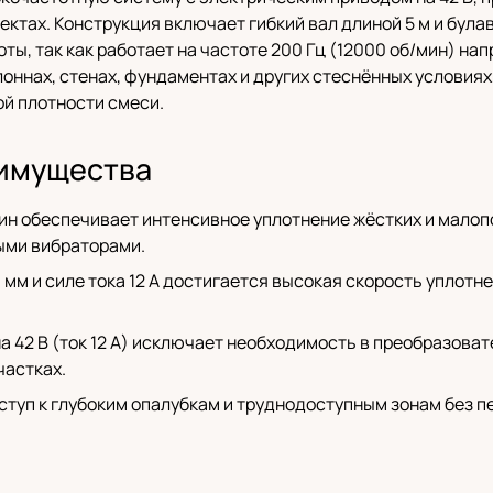
тах. Конструкция включает гибкий вал длиной 5 м и булав
ы, так как работает на частоте 200 Гц (12000 об/мин) нап
оннах, стенах, фундаментах и других стеснённых условиях
й плотности смеси.
имущества
мин обеспечивает интенсивное уплотнение жёстких и мало
ыми вибраторами.
 мм и силе тока 12 А достигается высокая скорость уплотн
а 42 В (ток 12 А) исключает необходимость в преобразова
частках.
оступ к глубоким опалубкам и труднодоступным зонам без п