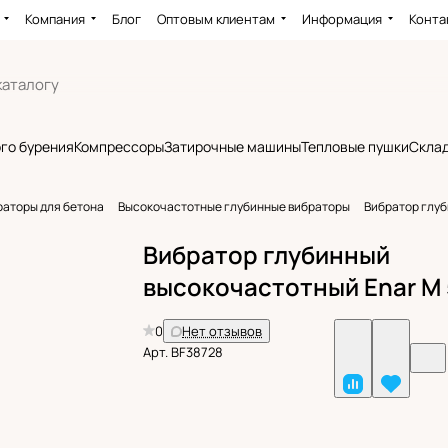
Компания
Блог
Оптовым клиентам
Информация
Конта
го бурения
Компрессоры
Затирочные машины
Тепловые пушки
Склад
раторы для бетона
Высокочастотные глубинные вибраторы
Вибратор глуб
Вибратор глубинный
высокочастотный Enar M 
0
Нет отзывов
Арт.
BF38728