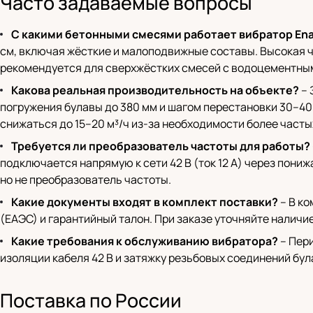
Часто задаваемые вопросы
С какими бетонными смесями работает вибратор Enar
см, включая жёсткие и малоподвижные составы. Высокая ча
рекомендуется для сверхжёстких смесей с водоцементным
Какова реальная производительность на объекте?
– 
погружения булавы до 380 мм и шагом перестановки 30–40
снижаться до 15–20 м³/ч из-за необходимости более часты
Требуется ли преобразователь частоты для работы?
подключается напрямую к сети 42 В (ток 12 А) через пон
но не преобразователь частоты.
Какие документы входят в комплект поставки?
– В ко
(ЕАЭС) и гарантийный талон. При заказе уточняйте наличи
Какие требования к обслуживанию вибратора?
– Пери
изоляции кабеля 42 В и затяжку резьбовых соединений бул
Поставка по России