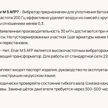
 M 5 AFP?
– Вибратор предназначен для уплотнения бетонны
стота 200 Гц эффективно удаляет воздух из смесей с круп
 отношением менее 0,3.
Заявленная производительность 30 м³/ч достигается при 
 см. На густоармированных участках (шаг арматуры менее
х перестановок.
– Нет, Enar M 5 AFP является высокочастотным вибратором
ижающий трансформатор. Для работы от стандартной сети 2
мплект входят паспорт изделия, руководство по эксплуата
е инструкции на русском языке.
одически проверяйте состояние гибкого вала (смазка каж
авы. Замена щёток двигателя требуется через 300–500 час