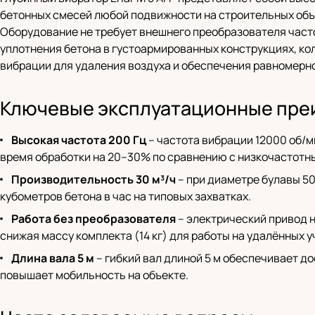
бетонных смесей любой подвижности на строительных объек
Оборудование не требует внешнего преобразователя частот
уплотнения бетона в густоармированных конструкциях, кол
вибрации для удаления воздуха и обеспечения равномерно
Ключевые эксплуатационные пре
Высокая частота 200 Гц
– частота вибрации 12000 об/
время обработки на 20–30% по сравнению с низкочастотн
Производительность 30 м³/ч
– при диаметре булавы 50
кубометров бетона в час на типовых захватках.
Работа без преобразователя
– электрический привод н
снижая массу комплекта (14 кг) для работы на удалённых у
Длина вала 5 м
– гибкий вал длиной 5 м обеспечивает д
повышает мобильность на объекте.