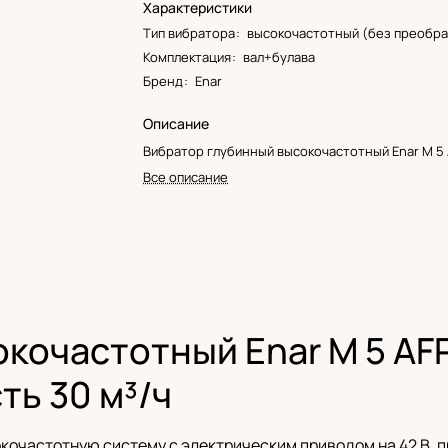
Характеристики
Тип вибратора
:
высокочастотный (без преобра
Комплектация
:
вал+булава
Бренд
:
Enar
Описание
Вибратор глубинный высокочастотный Enar M 5
Все описание
очастотный Enar M 5 AFP 
ть 30 м³/ч
окочастотную систему с электрическим приводом на 42 В,