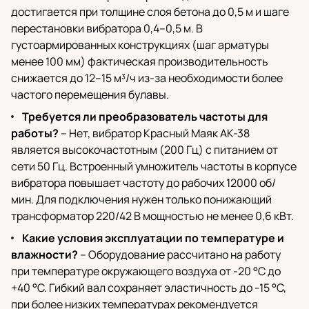
достигается при толщине слоя бетона до 0,5 м и шаге
перестановки вибратора 0,4–0,5 м. В
густоармированных конструкциях (шаг арматуры
менее 100 мм) фактическая производительность
снижается до 12–15 м³/ч из-за необходимости более
частого перемещения булавы.
Требуется ли преобразователь частоты для
работы?
– Нет, вибратор Красный Маяк АК-38
является высокочастотным (200 Гц) с питанием от
сети 50 Гц. Встроенный умножитель частоты в корпусе
вибратора повышает частоту до рабочих 12000 об/
мин. Для подключения нужен только понижающий
трансформатор 220/42 В мощностью не менее 0,6 кВт.
Какие условия эксплуатации по температуре и
влажности?
– Оборудование рассчитано на работу
при температуре окружающего воздуха от -20 °C до
+40 °C. Гибкий вал сохраняет эластичность до -15 °C,
при более низких температурах рекомендуется