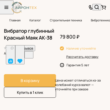
Главная
Каталог
Строительная техника
Вибротехник
Вибратор глубинный
79 800 ₽
Красный Маяк АК-38
0
Нет отзывов
Наличие уточняйте
Арт.
BF38946
Рассчитать доставку
Гарантия 5 лет
В корзину
Цена может отличаться из-за
колебаний курса валют —
уточняйте при заказе
Купить в 1 клик