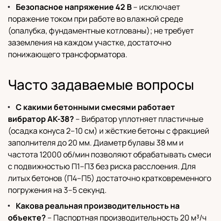
Безопасное напряжение 42 В
– исключает
поражение током при работе во влажной среде
(опалубка, фундаментные котлованы); не требует
заземления на каждом участке, достаточно
понижающего трансформатора.
Часто задаваемые вопросы
С какими бетонными смесями работает
вибратор АК-38?
– Вибратор уплотняет пластичные
(осадка конуса 2–10 см) и жёсткие бетоны с фракцией
заполнителя до 20 мм. Диаметр булавы 38 мм и
частота 12000 об/мин позволяют обрабатывать смеси
с подвижностью П1–П3 без риска расслоения. Для
литых бетонов (П4–П5) достаточно кратковременного
погружения на 3–5 секунд.
Какова реальная производительность на
объекте?
– Паспортная производительность 20 м³/ч