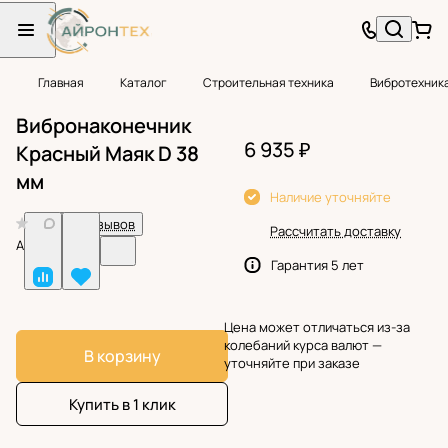
Главная
Каталог
Строительная техника
Вибротехник
Вибронаконечник
6 935 ₽
Красный Маяк D 38
мм
Наличие уточняйте
0
Нет отзывов
Рассчитать доставку
Арт.
BF38941
Гарантия 5 лет
Цена может отличаться из-за
колебаний курса валют —
В корзину
уточняйте при заказе
Купить в 1 клик