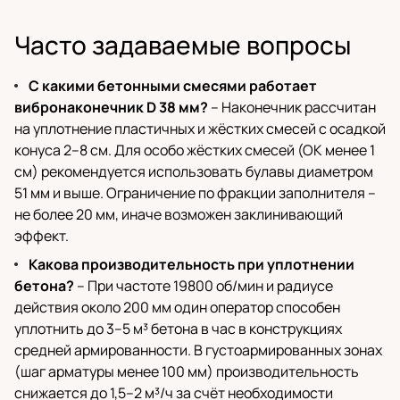
Часто задаваемые вопросы
С какими бетонными смесями работает
вибронаконечник D 38 мм?
– Наконечник рассчитан
на уплотнение пластичных и жёстких смесей с осадкой
конуса 2–8 см. Для особо жёстких смесей (ОК менее 1
см) рекомендуется использовать булавы диаметром
51 мм и выше. Ограничение по фракции заполнителя –
не более 20 мм, иначе возможен заклинивающий
эффект.
Какова производительность при уплотнении
бетона?
– При частоте 19800 об/мин и радиусе
действия около 200 мм один оператор способен
уплотнить до 3–5 м³ бетона в час в конструкциях
средней армированности. В густоармированных зонах
(шаг арматуры менее 100 мм) производительность
снижается до 1,5–2 м³/ч за счёт необходимости