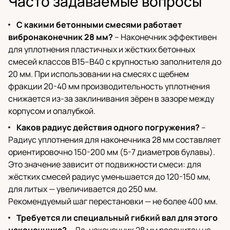
Часто задаваемые вопросы
С какими бетонными смесями работает
вибронаконечник 28 мм?
– Наконечник эффективен
для уплотнения пластичных и жёстких бетонных
смесей классов B15–B40 с крупностью заполнителя до
20 мм. При использовании на смесях с щебнем
фракции 20-40 мм производительность уплотнения
снижается из-за заклинивания зёрен в зазоре между
корпусом и опалубкой.
Каков радиус действия одного погружения?
–
Радиус уплотнения для наконечника 28 мм составляет
ориентировочно 150-200 мм (5-7 диаметров булавы).
Это значение зависит от подвижности смеси: для
жёстких смесей радиус уменьшается до 120-150 мм,
для литых — увеличивается до 250 мм.
Рекомендуемый шаг перестановки — не более 400 мм.
Требуется ли специальный гибкий вал для этого