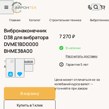
Главная
Каталог
Строительная техника
Вибротехник
Вибронаконечник
7 270 ₽
D38 для вибратора
DVME1BD0000
В наличии
BHME38A00
Рассчитать доставку
0
Нет отзывов
Гарантия 5 лет
Арт.
BF38758
Цена может отличаться из-за
колебаний курса валют —
уточняйте при заказе
В корзину
Купить в 1 клик