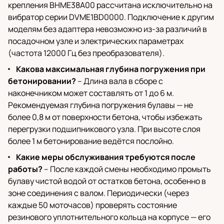
крепления BHME38A00 рассчитана исключительно на
вибратор серии DVME1BD0000. Подключение к другим
моделям без адаптера невозможно из-за различий в
посадочном узле и электрических параметрах
(частота 12000 Гц без преобразователя).
Какова максимальная глубина погружения при
бетонировании?
– Длина вала в сборе с
наконечником может составлять от 1 до 6 м.
Рекомендуемая глубина погружения булавы — не
более 0,8 м от поверхности бетона, чтобы избежать
перегрузки подшипникового узла. При высоте слоя
более 1 м бетонирование ведётся послойно.
Какие меры обслуживания требуются после
работы?
– После каждой смены необходимо промыть
булаву чистой водой от остатков бетона, особенно в
зоне соединения с валом. Периодически (через
каждые 50 моточасов) проверять состояние
резинового уплотнительного кольца на корпусе — его