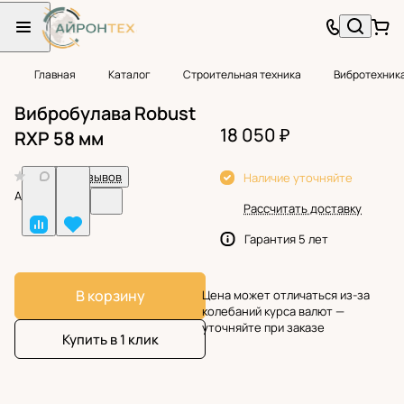
Главная
Каталог
Строительная техника
Вибротехник
Вибробулава Robust
18 050 ₽
RXP 58 мм
0
Нет отзывов
Наличие уточняйте
Арт.
BF38819
Рассчитать доставку
Гарантия 5 лет
В корзину
Цена может отличаться из-за
колебаний курса валют —
уточняйте при заказе
Купить в 1 клик