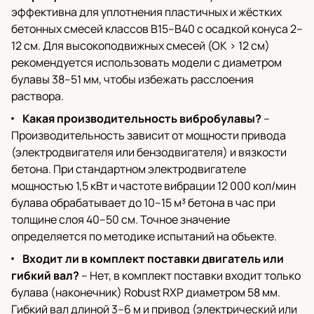
эффективна для уплотнения пластичных и жёстких
бетонных смесей классов B15–B40 с осадкой конуса 2–
12 см. Для высокоподвижных смесей (ОК > 12 см)
рекомендуется использовать модели с диаметром
булавы 38–51 мм, чтобы избежать расслоения
раствора.
Какая производительность вибробулавы?
–
Производительность зависит от мощности привода
(электродвигателя или бензодвигателя) и вязкости
бетона. При стандартном электродвигателе
мощностью 1,5 кВт и частоте вибрации 12 000 кол/мин
булава обрабатывает до 10–15 м³ бетона в час при
толщине слоя 40–50 см. Точное значение
определяется по методике испытаний на объекте.
Входит ли в комплект поставки двигатель или
гибкий вал?
– Нет, в комплект поставки входит только
булава (наконечник) Robust RXP диаметром 58 мм.
Гибкий вал длиной 3–6 м и привод (электрический или