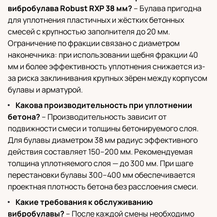
вибробулава Robust RXP 38 мм?
– Булава пригодна
для уплотнения пластичных и жёстких бетонных
смесей с крупностью заполнителя до 20 мм.
Ограничение по фракции связано с диаметром
наконечника: при использовании щебня фракции 40
мм и более эффективность уплотнения снижается из-
за риска заклинивания крупных зёрен между корпусом
булавы и арматурой.
Какова производительность при уплотнении
бетона?
– Производительность зависит от
подвижности смеси и толщины бетонируемого слоя.
Для булавы диаметром 38 мм радиус эффективного
действия составляет 150–200 мм. Рекомендуемая
толщина уплотняемого слоя — до 300 мм. При шаге
перестановки булавы 300–400 мм обеспечивается
проектная плотность бетона без расслоения смеси.
Какие требования к обслуживанию
вибробулавы?
– После каждой смены необходимо