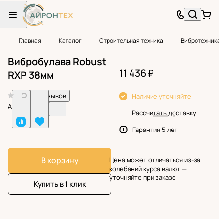
Главная
Каталог
Строительная техника
Вибротехник
Вибробулава Robust
11 436 ₽
RXP 38мм
0
Нет отзывов
Наличие уточняйте
Арт.
BF38809
Рассчитать доставку
Гарантия 5 лет
В корзину
Цена может отличаться из-за
колебаний курса валют —
уточняйте при заказе
Купить в 1 клик