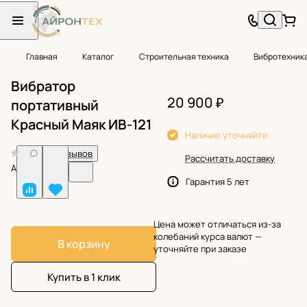
Главная
Каталог
Строительная техника
Вибротехник
Вибратор
20 900 ₽
портативный
Красный Маяк ИВ-121
Наличие уточняйте
0
Нет отзывов
Рассчитать доставку
Арт.
BF38905
Гарантия 5 лет
Цена может отличаться из-за
колебаний курса валют —
В корзину
уточняйте при заказе
Купить в 1 клик