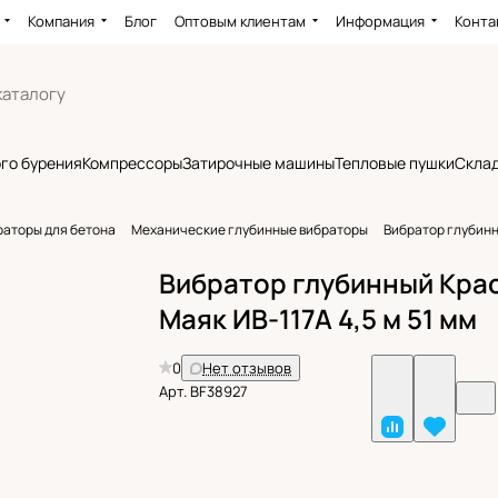
Компания
Блог
Оптовым клиентам
Информация
Конта
го бурения
Компрессоры
Затирочные машины
Тепловые пушки
Склад
раторы для бетона
Механические глубинные вибраторы
Вибратор глубинн
Вибратор глубинный Кра
Маяк ИВ-117А 4,5 м 51 мм
0
Нет отзывов
Арт.
BF38927