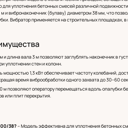
о для уплотнения бетонных смесей различной подвижности
3 м и вибронаконечник (булаву) диаметром 38 мм, что поз
убки. Вибратор применяется на строительных площадках, в
имущества
м и длина вала 3 м позволяют заглублять наконечник в гус
ри уплотнении стен и колонн.
ь мощностью 1,3 кВт обеспечивает частоту колебаний, дос
кращая время виброобработки одного захвата до 30–60 сек
 10 м позволяют оператору перемещаться вдоль опалубки б
в или плит перекрытия.
300/38?
– Модель эффективна для уплотнения бетонных сме