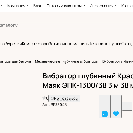
Компания
Блог
Оптовым клиентам
Информация
Конта
го бурения
Компрессоры
Затирочные машины
Тепловые пушки
Склад
раторы для бетона
Механические глубинные вибраторы
Вибратор глубинн
Вибратор глубинный Кра
Маяк ЭПК-1300/38 3 м 38 
0
Нет отзывов
Арт.
BF38948