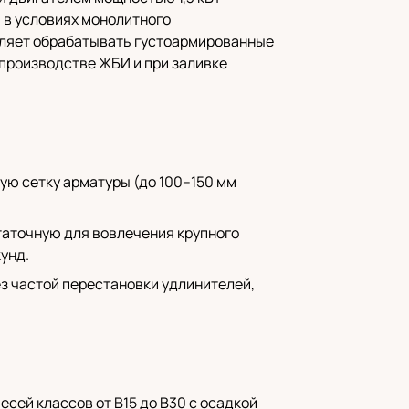
 в условиях монолитного
воляет обрабатывать густоармированные
 производстве ЖБИ и при заливке
тую сетку арматуры (до 100–150 мм
таточную для вовлечения крупного
унд.
ез частой перестановки удлинителей,
сей классов от B15 до B30 с осадкой