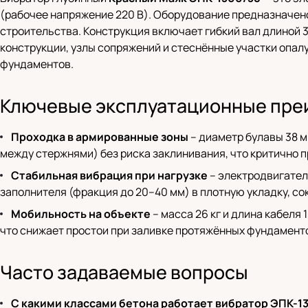
(рабочее напряжение 220 В). Оборудование предназначен
строительства. Конструкция включает гибкий вал длиной 
конструкции, узлы сопряжений и стеснённые участки опал
фундаментов.
Ключевые эксплуатационные пре
Проходка в армированные зоны
– диаметр булавы 38 м
между стержнями) без риска заклинивания, что критично п
Стабильная вибрация при нагрузке
– электродвигател
заполнителя (фракция до 20–40 мм) в плотную укладку, со
Мобильность на объекте
– масса 26 кг и длина кабеля
что снижает простои при заливке протяжённых фундаменто
Часто задаваемые вопросы
С какими классами бетона работает вибратор ЭПК-1