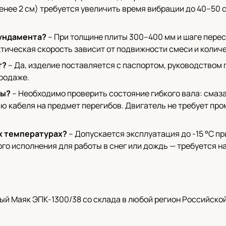
менее 2 см) требуется увеличить время вибрации до 40–50 
фундамента?
– При толщине плиты 300–400 мм и шаге пере
актическая скорость зависит от подвижности смеси и коли
т?
– Да, изделие поставляется с паспортом, руководством
продаже.
ты?
– Необходимо проверить состояние гибкого вала: смаз
ию кабеля на предмет перегибов. Двигатель не требует пр
х температурах?
– Допускается эксплуатация до -15 °C п
ого исполнения для работы в снег или дождь — требуется н
й Маяк ЭПК-1300/38 со склада в любой регион Российско