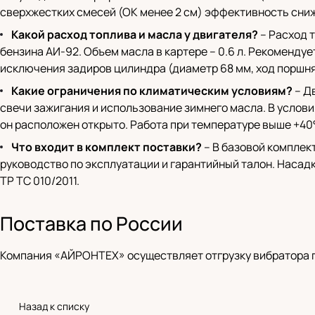
сверхжестких смесей (ОК менее 2 см) эффективность сниж
Какой расход топлива и масла у двигателя?
– Расход т
бензина АИ-92. Объем масла в картере – 0.6 л. Рекоменду
исключения задиров цилиндра (диаметр 68 мм, ход поршня
Какие ограничения по климатическим условиям?
– Д
свечи зажигания и использование зимнего масла. В услови
он расположен открыто. Работа при температуре выше +40
Что входит в комплект поставки?
– В базовой комплек
руководство по эксплуатации и гарантийный талон. Наса
ТР ТС 010/2011.
Поставка по России
Компания «АЙРОНТЕХ» осуществляет отгрузку вибратора г
Назад к списку