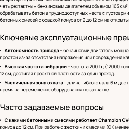
четырехтактным бензиновым двигателем объемом 163 см³ и
обрабатывать бетон в труднодоступных местах: густоармир
бетонных смесей с осадкой конуса от 2 до 12 см на откры
Ключевые эксплуатационные пре
Автономность привода
– бензиновый двигатель мощност
простои из-за отсутствия напряжения или повреждения ка
Высокая частота вибрации
– частота 200 Гц (12000 ко
12 см, достигая проектной плотности за один проход.
Увеличенная зона охвата
– длина гибкого вала 6 м дае
время на перемещение оборудования по захватке.
Часто задаваемые вопросы
С какими бетонными смесями работает Champion C
конуса до 12 см. При работе с жесткими смесями (ОК мене