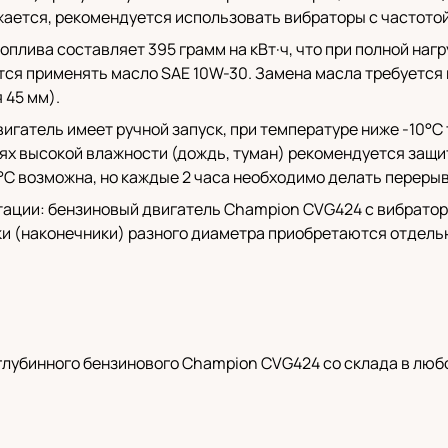
ается, рекомендуется использовать вибраторы с частотой 
оплива составляет 395 грамм на кВт·ч, что при полной нагр
ется применять масло SAE 10W-30. Замена масла требуется
 45 мм).
вигатель имеет ручной запуск, при температуре ниже -10°
ях высокой влажности (дождь, туман) рекомендуется защит
°C возможна, но каждые 2 часа необходимо делать перерыв
тации: бензиновый двигатель Champion CVG424 с вибратором
дки (наконечники) разного диаметра приобретаются отдел
лубинного бензинового Champion CVG424 со склада в люб