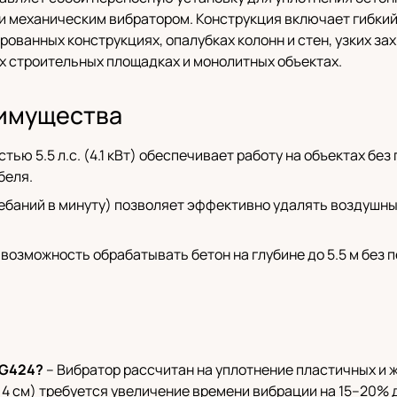
 механическим вибратором. Конструкция включает гибкий 
ованных конструкциях, опалубках колонн и стен, узких за
тых строительных площадках и монолитных объектах.
имущества
ью 5.5 л.с. (4.1 кВт) обеспечивает работу на объектах бе
беля.
лебаний в минуту) позволяет эффективно удалять воздушные
т возможность обрабатывать бетон на глубине до 5.5 м без 
VG424?
– Вибратор рассчитан на уплотнение пластичных и 
е 4 см) требуется увеличение времени вибрации на 15–20% 