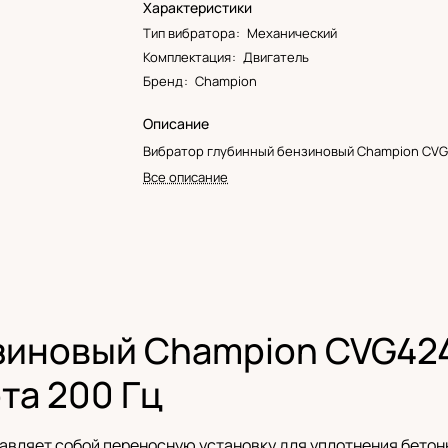
Характеристики
Тип вибратора
:
Механический
Комплектация
:
Двигатель
Бренд
:
Champion
Описание
Вибратор глубинный бензиновый Champion CVG
Все описание
иновый Champion CVG424 
ота 200 Гц
вляет собой переносную установку для уплотнения бетон