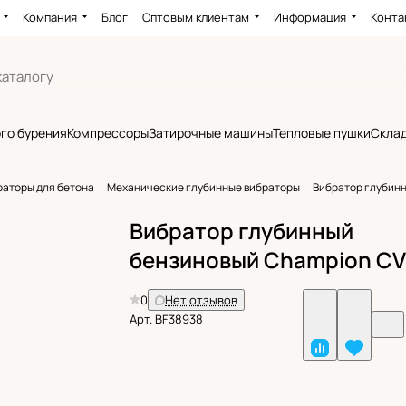
Компания
Блог
Оптовым клиентам
Информация
Конта
го бурения
Компрессоры
Затирочные машины
Тепловые пушки
Склад
раторы для бетона
Механические глубинные вибраторы
Вибратор глубинн
Вибратор глубинный
бензиновый Champion CV
0
Нет отзывов
Арт.
BF38938