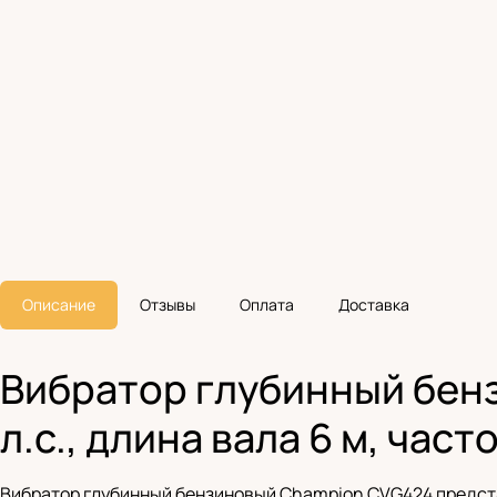
Описание
Отзывы
Оплата
Доставка
Вибратор глубинный бенз
л.с., длина вала 6 м, част
Вибратор глубинный бензиновый Champion CVG424 предста