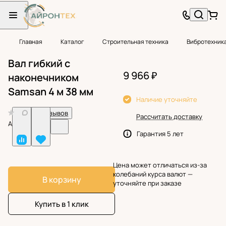
Главная
Каталог
Строительная техника
Вибротехник
Вал гибкий с
9 966 ₽
наконечником
Samsan 4 м 38 мм
Наличие уточняйте
0
Нет отзывов
Рассчитать доставку
Арт.
BF38907
Гарантия 5 лет
Цена может отличаться из-за
колебаний курса валют —
В корзину
уточняйте при заказе
Купить в 1 клик