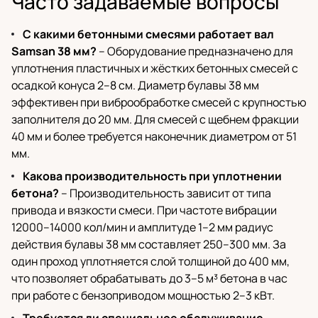
Часто задаваемые вопросы
С какими бетонными смесями работает вал
Samsan 38 мм?
– Оборудование предназначено для
уплотнения пластичных и жёстких бетонных смесей с
осадкой конуса 2–8 см. Диаметр булавы 38 мм
эффективен при виброобработке смесей с крупностью
заполнителя до 20 мм. Для смесей с щебнем фракции
40 мм и более требуется наконечник диаметром от 51
мм.
Какова производительность при уплотнении
бетона?
– Производительность зависит от типа
привода и вязкости смеси. При частоте вибрации
12000–14000 кол/мин и амплитуде 1–2 мм радиус
действия булавы 38 мм составляет 250–300 мм. За
один проход уплотняется слой толщиной до 400 мм,
что позволяет обрабатывать до 3–5 м³ бетона в час
при работе с бензоприводом мощностью 2–3 кВт.