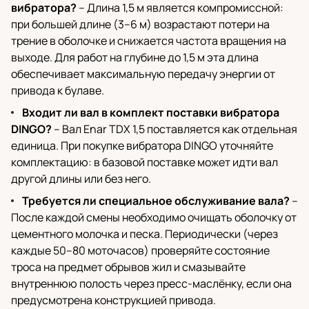
вибратора?
– Длина 1,5 м является компромиссной:
при большей длине (3–6 м) возрастают потери на
трение в оболочке и снижается частота вращения на
выходе. Для работ на глубине до 1,5 м эта длина
обеспечивает максимальную передачу энергии от
привода к булаве.
Входит ли вал в комплект поставки вибратора
DINGO?
– Вал Enar TDX 1,5 поставляется как отдельная
единица. При покупке вибратора DINGO уточняйте
комплектацию: в базовой поставке может идти вал
другой длины или без него.
Требуется ли специальное обслуживание вала?
–
После каждой смены необходимо очищать оболочку от
цементного молочка и песка. Периодически (через
каждые 50–80 моточасов) проверяйте состояние
троса на предмет обрывов жил и смазывайте
внутреннюю полость через пресс-маслёнку, если она
предусмотрена конструкцией привода.