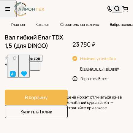
Главная
Каталог
Строительная техника
Вибротехник
Вал гибкий Enar TDX
23 750 ₽
1,5 (для DINGO)
0
Нет отзывов
Наличие уточняйте
Арт.
BF24031
Рассчитать доставку
Гарантия 5 лет
В корзину
Цена может отличаться из-за
колебаний курса валют —
уточняйте при заказе
Купить в 1 клик