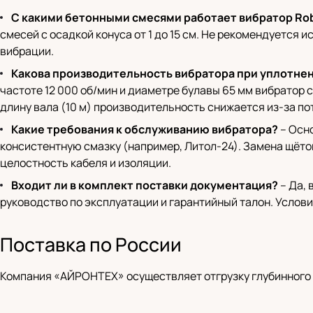
С какими бетонными смесями работает вибратор Ro
смесей с осадкой конуса от 1 до 15 см. Не рекомендуется
вибрации.
Какова производительность вибратора при уплотне
частоте 12 000 об/мин и диаметре булавы 65 мм вибратор с
длину вала (10 м) производительность снижается из-за пот
Какие требования к обслуживанию вибратора?
– Осно
консистентную смазку (например, Литол-24). Замена щёт
целостность кабеля и изоляции.
Входит ли в комплект поставки документация?
– Да, 
руководство по эксплуатации и гарантийный талон. Услови
Поставка по России
Компания «АЙРОНТЕХ» осуществляет отгрузку глубинного в