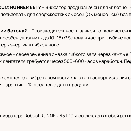
bust RUNNER 65T?
– Вибратор предназначен для уплотнени
 использовать для сверхжёстких смесей (ОК менее 1 см) бе
нии бетона?
– Производительность зависит от консистенци
пособен уплотнить до 10–15 м³ бетона в час при глубине по
ерь энергии в гибком вале.
вное – своевременная смазка гибкого вала через каждые 
ок двигателя требуется через 500–600 часов наработки. 
в комплекте с вибратором поставляются паспорт изделия 
я гарантии – 12 месяцев с даты продажи.
ибратора Robust RUNNER 65T 10 м со склада в любой реги