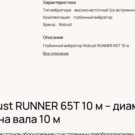
Характеристики
Тип вибратора
:
высокочастотный (со встроенн
Комплектация
:
глубинный вибратор
Бренд
:
Robust
Описание
Глубинный вибратор Robust RUNNER 65T 10 м
Все описание
st RUNNER 65T 10 м – диа
на вала 10 м
очастотное оборудование со встроенным преобразователем