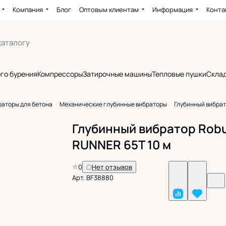
Компания
Блог
Оптовым клиентам
Информация
Конта
го бурения
Компрессоры
Затирочные машины
Тепловые пушки
Склад
раторы для бетона
Механические глубинные вибраторы
Глубинный вибрат
Глубинный вибратор Rob
RUNNER 65T 10 м
0
Нет отзывов
Арт.
BF38880