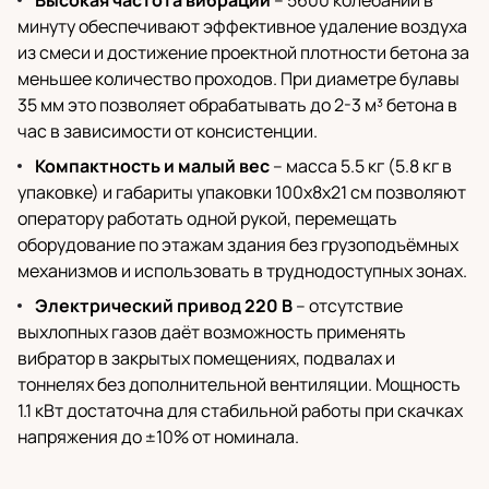
Высокая частота вибрации
– 5600 колебаний в
минуту обеспечивают эффективное удаление воздуха
из смеси и достижение проектной плотности бетона за
меньшее количество проходов. При диаметре булавы
35 мм это позволяет обрабатывать до 2-3 м³ бетона в
час в зависимости от консистенции.
Компактность и малый вес
– масса 5.5 кг (5.8 кг в
упаковке) и габариты упаковки 100x8x21 см позволяют
оператору работать одной рукой, перемещать
оборудование по этажам здания без грузоподъёмных
механизмов и использовать в труднодоступных зонах.
Электрический привод 220 В
– отсутствие
выхлопных газов даёт возможность применять
вибратор в закрытых помещениях, подвалах и
тоннелях без дополнительной вентиляции. Мощность
1.1 кВт достаточна для стабильной работы при скачках
напряжения до ±10% от номинала.