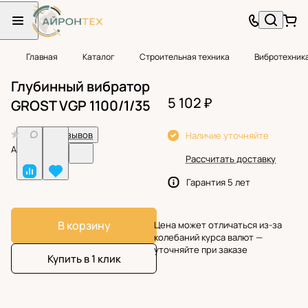
Главная
Каталог
Строительная техника
Вибротехник
Глубинный вибратор
5 102 ₽
GROST VGP 1100/1/35
0
Нет отзывов
Наличие уточняйте
Арт.
BF38787
Рассчитать доставку
Гарантия 5 лет
В корзину
Цена может отличаться из-за
колебаний курса валют —
уточняйте при заказе
Купить в 1 клик