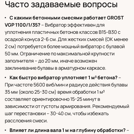
Часто задаваемые вопросы
С какими бетонными смесями работает GROST
VGP 1100/1/35?
– Вибратор эффективен для
уплотнения пластичных бетонов классов B15-B30 с
осадкой конуса 2-6 см. Для жестких смесей (ОК менее
2 см) потребуется более мощный вибратор с булавой
50 мм. Ограничение по максимальной крупности
заполнителя – до 20 мм, иначе возможен
заклинивание булавы в арматурном каркасе.
Как быстро вибратор уплотняет 1 м³ бетона?
–
При частоте 5600 виб/мин и радиусе действия булавы
35 мм (около 25-30 см) время обработки 1 м³
составляет ориентировочно 15-25 минут в
зависимости от густоты армирования. Рекомендуемый
шаг перестановки – 30-40 см, чтобы избежать
расслоения смеси.
Влияет ли длина вала 1 м на глубину обработки?
–