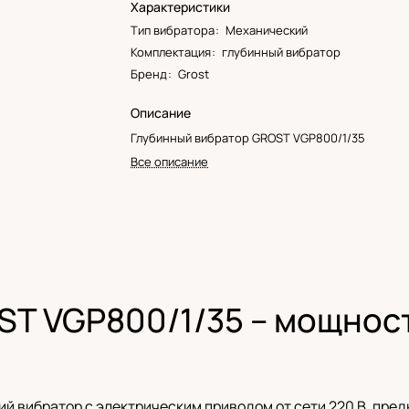
Характеристики
Тип вибратора
:
Механический
Комплектация
:
глубинный вибратор
Бренд
:
Grost
Описание
Глубинный вибратор GROST VGP800/1/35
Все описание
T VGP800/1/35 – мощность
й вибратор с электрическим приводом от сети 220 В, пре