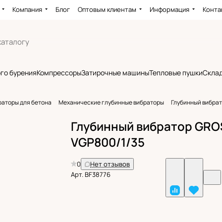
Компания
Блог
Оптовым клиентам
Информация
Конта
го бурения
Компрессоры
Затирочные машины
Тепловые пушки
Склад
раторы для бетона
Механические глубинные вибраторы
Глубинный вибра
Глубинный вибратор GRO
VGP800/1/35
0
Нет отзывов
Арт.
BF38776