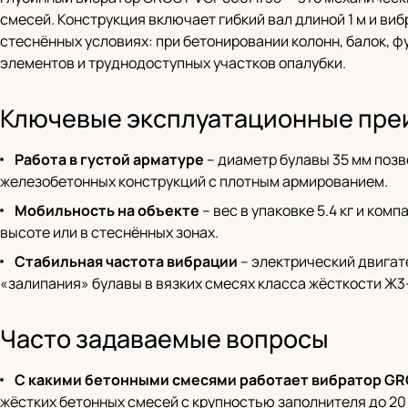
смесей. Конструкция включает гибкий вал длиной 1 м и ви
стеснённых условиях: при бетонировании колонн, балок, 
элементов и труднодоступных участков опалубки.
Ключевые эксплуатационные пре
Работа в густой арматуре
– диаметр булавы 35 мм позв
железобетонных конструкций с плотным армированием.
Мобильность на объекте
– вес в упаковке 5.4 кг и ко
высоте или в стеснённых зонах.
Стабильная частота вибрации
– электрический двигат
«залипания» булавы в вязких смесях класса жёсткости Ж3
Часто задаваемые вопросы
С какими бетонными смесями работает вибратор GR
жёстких бетонных смесей с крупностью заполнителя до 20