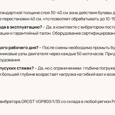
тандартной толщине слоя 30-40 см зона действия булавы 
е перестановки 40 см, что позволяет обрабатывать до 10-15
ода в эксплуатацию?
– Да, в комплекте с вибратором пос
ации и гарантийный талон. Оборудование сертифицировано
ого рабочего дня?
– После смены необходимо промыть бул
никовые узлы двигателя через каждые 50 моточасов. При 
рудования.
лусухих стяжек?
– Да, но с ограничением: глубина погруж
и большей глубине возрастает нагрузка на гибкий вал и во
вибратора GROST VGP800/1/35 со склада в любой регион 