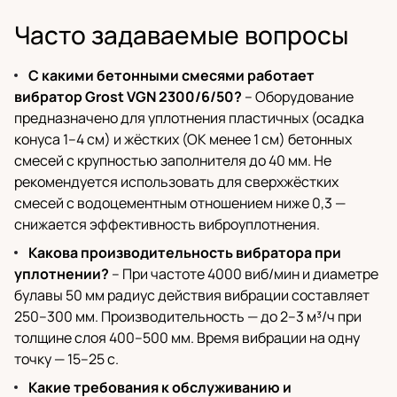
Часто задаваемые вопросы
С какими бетонными смесями работает
вибратор Grost VGN 2300/6/50?
– Оборудование
предназначено для уплотнения пластичных (осадка
конуса 1–4 см) и жёстких (ОК менее 1 см) бетонных
смесей с крупностью заполнителя до 40 мм. Не
рекомендуется использовать для сверхжёстких
смесей с водоцементным отношением ниже 0,3 —
снижается эффективность виброуплотнения.
Какова производительность вибратора при
уплотнении?
– При частоте 4000 виб/мин и диаметре
булавы 50 мм радиус действия вибрации составляет
250–300 мм. Производительность — до 2–3 м³/ч при
толщине слоя 400–500 мм. Время вибрации на одну
точку — 15–25 с.
Какие требования к обслуживанию и