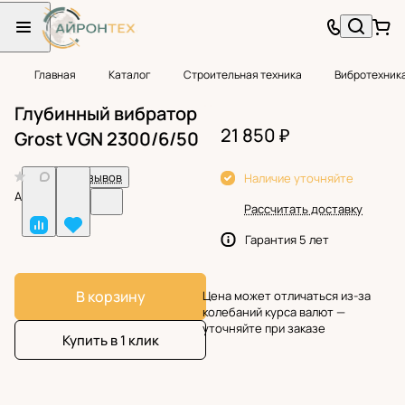
Главная
Каталог
Строительная техника
Вибротехник
Глубинный вибратор
21 850 ₽
Grost VGN 2300/6/50
0
Нет отзывов
Наличие уточняйте
Арт.
BF38824
Рассчитать доставку
Гарантия 5 лет
В корзину
Цена может отличаться из-за
колебаний курса валют —
уточняйте при заказе
Купить в 1 клик