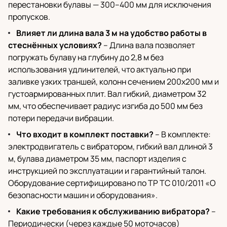
перестановки булавы — 300–400 мм для исключения
пропусков.
Влияет ли длина вала 3 м на удобство работы в
стеснённых условиях?
– Длина вала позволяет
погружать булаву на глубину до 2,8 м без
использования удлинителей, что актуально при
заливке узких траншей, колонн сечением 200x200 мм и
густоармированных плит. Вал гибкий, диаметром 32
мм, что обеспечивает радиус изгиба до 500 мм без
потери передачи вибрации.
Что входит в комплект поставки?
– В комплекте:
электродвигатель с вибратором, гибкий вал длиной 3
м, булава диаметром 35 мм, паспорт изделия с
инструкцией по эксплуатации и гарантийный талон.
Оборудование сертифицировано по ТР ТС 010/2011 «О
безопасности машин и оборудования».
Какие требования к обслуживанию вибратора?
–
Периодически (через каждые 50 моточасов)