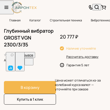
Главная
Каталог
Строительная техника
Вибротехник
Глубинный вибратор
20 777 ₽
GROST VGN
2300/3/35
Наличие уточняйте
0
Нет отзывов
Рассчитать доставку
Арт.
BF38730
Гарантия 5 лет
Цена может отличаться из-за
колебаний курса валют —
В корзину
уточняйте при заказе
Купить в 1 клик