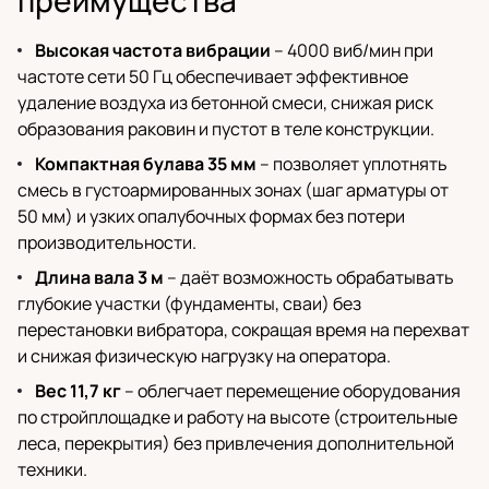
преимущества
Высокая частота вибрации
– 4000 виб/мин при
частоте сети 50 Гц обеспечивает эффективное
удаление воздуха из бетонной смеси, снижая риск
образования раковин и пустот в теле конструкции.
Компактная булава 35 мм
– позволяет уплотнять
смесь в густоармированных зонах (шаг арматуры от
50 мм) и узких опалубочных формах без потери
производительности.
Длина вала 3 м
– даёт возможность обрабатывать
глубокие участки (фундаменты, сваи) без
перестановки вибратора, сокращая время на перехват
и снижая физическую нагрузку на оператора.
Вес 11,7 кг
– облегчает перемещение оборудования
по стройплощадке и работу на высоте (строительные
леса, перекрытия) без привлечения дополнительной
техники.