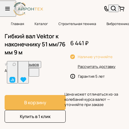
Главная
Каталог
Строительная техника
Вибротехник
Гибкий вал Vektor к
6 441 ₽
наконечнику 51 мм/76
мм 9 м
Наличие уточняйте
0
Нет отзывов
Рассчитать доставку
Арт.
BF38795
Гарантия 5 лет
Цена может отличаться из-за
колебаний курса валют —
В корзину
уточняйте при заказе
Купить в 1 клик