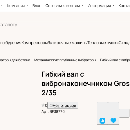
Компания
Блог
Оптовым клиентам
Информация
Конта
го бурения
Компрессоры
Затирочные машины
Тепловые пушки
Склад
раторы для бетона
Механические глубинные вибраторы
Гибкий вал с виб
Гибкий вал с
вибронаконечником Gros
2/35
0
Нет отзывов
Арт.
BF38770