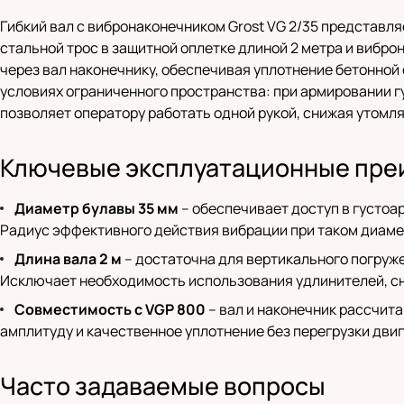
Гибкий вал с вибронаконечником Grost VG 2/35 представл
стальной трос в защитной оплетке длиной 2 метра и вибр
через вал наконечнику, обеспечивая уплотнение бетонной
условиях ограниченного пространства: при армировании гус
позволяет оператору работать одной рукой, снижая утомл
Ключевые эксплуатационные пре
Диаметр булавы 35 мм
– обеспечивает доступ в густоа
Радиус эффективного действия вибрации при таком диамет
Длина вала 2 м
– достаточна для вертикального погружен
Исключает необходимость использования удлинителей, сн
Совместимость с VGP 800
– вал и наконечник рассчита
амплитуду и качественное уплотнение без перегрузки двиг
Часто задаваемые вопросы