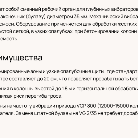
яет собой сменный рабочий орган для глубинных вибраторо
онаконечник (булаву) диаметром 35 мм. Механический вибр
 смеси. Оборудование применяется для обработки жестких
той сеткой, в узких опалубках, при бетонировании колонн 
яемость.
имущества
рмированные зоны и узкие опалубочные щиты, где стандарт
ре составляет до 20 см, что позволяет прорабатывать бет
ия в колонны высотой до 1.8 м и горизонтальной обработки
ижая риск перегиба троса.
ны на частоту вибрации привода VGP 800 (12000-15000 кол
ателя. Замена штатной булавы на VG 2/35 не требует дораб