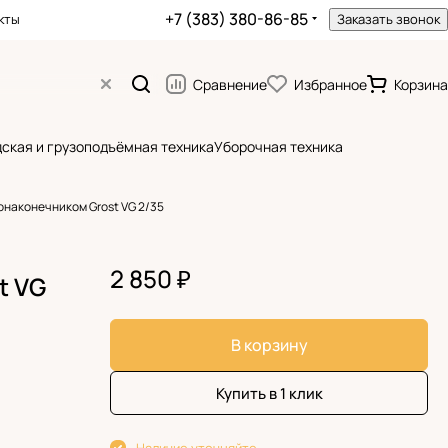
+7 (383) 380-86-85
кты
Заказать звонок
Сравнение
Избранное
Корзина
ская и грузоподъёмная техника
Уборочная техника
ронаконечником Grost VG 2/35
2 850 ₽
t VG
В корзину
Купить в 1 клик