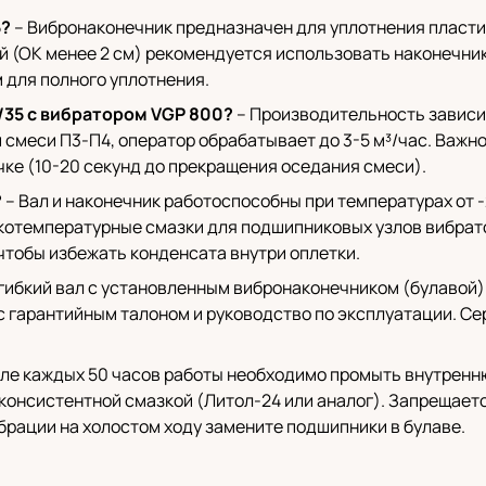
5?
– Вибронаконечник предназначен для уплотнения пласти
ей (ОК менее 2 см) рекомендуется использовать наконечник
 для полного уплотнения.
/35 с вибратором VGP 800?
– Производительность зависи
и смеси П3-П4, оператор обрабатывает до 3-5 м³/час. Важ
очке (10-20 секунд до прекращения оседания смеси).
?
– Вал и наконечник работоспособны при температурах от 
отемпературные смазки для подшипниковых узлов вибратор
чтобы избежать конденсата внутри оплетки.
 гибкий вал с установленным вибронаконечником (булавой)
с гарантийным талоном и руководство по эксплуатации. С
ле каждых 50 часов работы необходимо промыть внутренню
консистентной смазкой (Литол-24 или аналог). Запрещаетс
ибрации на холостом ходу замените подшипники в булаве.