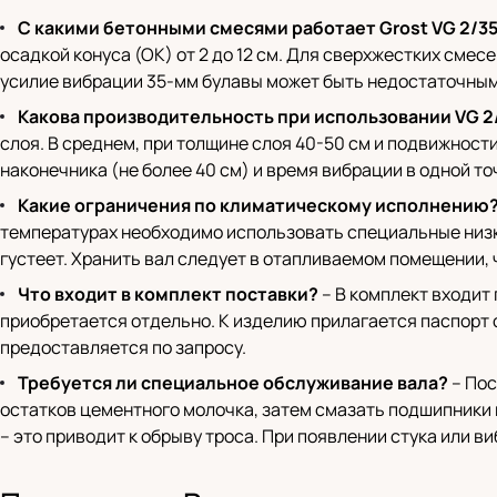
С какими бетонными смесями работает Grost VG 2/3
осадкой конуса (ОК) от 2 до 12 см. Для сверхжестких смес
усилие вибрации 35-мм булавы может быть недостаточным
Какова производительность при использовании VG 2
слоя. В среднем, при толщине слоя 40-50 см и подвижност
наконечника (не более 40 см) и время вибрации в одной т
Какие ограничения по климатическому исполнению
температурах необходимо использовать специальные низк
густеет. Хранить вал следует в отапливаемом помещении, 
Что входит в комплект поставки?
– В комплект входит
приобретается отдельно. К изделию прилагается паспорт 
предоставляется по запросу.
Требуется ли специальное обслуживание вала?
– Пос
остатков цементного молочка, затем смазать подшипники 
– это приводит к обрыву троса. При появлении стука или в