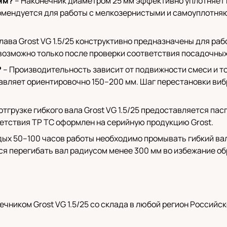
мм?
– Наконечник диаметром 25 мм эффективно уплотняет 
комендуется для работы с мелкозернистыми и самоуплотня
улава Grost VG 1.5/25 конструктивно предназначены для раб
возможно только после проверки соответствия посадочных
?
– Производительность зависит от подвижности смеси и то
тавляет ориентировочно 150–200 мм. Шаг перестановки ви
отгрузке гибкого вала Grost VG 1.5/25 предоставляется па
етствия ТР ТС оформлен на серийную продукцию Grost.
ых 50–100 часов работы необходимо промывать гибкий вал
я перегибать вал радиусом менее 300 мм во избежание об
чником Grost VG 1.5/25 со склада в любой регион Российс