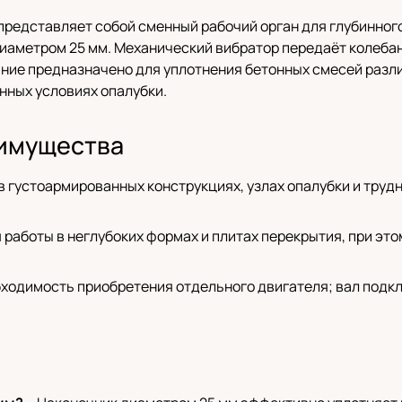
5 представляет собой сменный рабочий орган для глубинног
диаметром 25 мм. Механический вибратор передаёт колебан
ание предназначено для уплотнения бетонных смесей разл
нных условиях опалубки.
имущества
в густоармированных конструкциях, узлах опалубки и труд
работы в неглубоких формах и плитах перекрытия, при это
бходимость приобретения отдельного двигателя; вал под