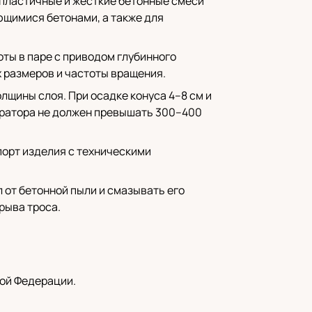
пластичные и жёсткие бетонные смеси
ющимися бетонами, а также для
оты в паре с приводом глубинного
 размеров и частоты вращения.
лщины слоя. При осадке конуса 4–8 см и
братора не должен превышать 300–400
спорт изделия с техническими
 от бетонной пыли и смазывать его
рыва троса.
кой Федерации.