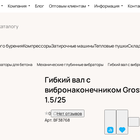
Компания
Блог
Оптовым клиентам
Информация
Конта
го бурения
Компрессоры
Затирочные машины
Тепловые пушки
Склад
раторы для бетона
Механические глубинные вибраторы
Гибкий вал с вибр
Гибкий вал с
вибронаконечником Gros
1.5/25
0
Нет отзывов
Арт.
BF38768