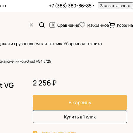
+7 (383) 380-86-85
кты
Заказать звонок
Сравнение
Избранное
Корзина
ская и грузоподъёмная техника
Уборочная техника
онаконечником Grost VG 1.5/25
2 256 ₽
t VG
В корзину
Купить в 1 клик