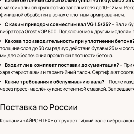
Какие бетонные смеси можно уплотнять булавой 25 
с максимальной крупностью заполнителя до 10–12 мм. Ре
финишной обработки в зонах с плотным армированием.
С каким приводом совместим вал VG 1.5/25?
– Вал и б
вибратора Grost VGP 800. Подключение к другим моделям 
Какова производительность при уплотнении бетона
толщине слоя до 30 см радиус действия булавы 25 мм сос
мм для обеспечения проектной плотности бетона.
Входит ли в комплект поставки документация?
– При 
характеристиками и гарантийный талон. Сертификат соотв
Какие требования к обслуживанию вала?
– После кажд
через пресс-маслёнку консистентной смазкой. Запрещаетс
Поставка по России
Компания «АЙРОНТЕХ» отгружает гибкий вал с вибронаконе