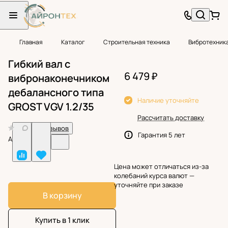
Главная
Каталог
Строительная техника
Вибротехник
Гибкий вал с
6 479 ₽
вибронаконечником
дебалансного типа
Наличие уточняйте
GROST VGV 1.2/35
Рассчитать доставку
0
Нет отзывов
Гарантия 5 лет
Арт.
BF38796
Цена может отличаться из-за
колебаний курса валют —
уточняйте при заказе
В корзину
Купить в 1 клик