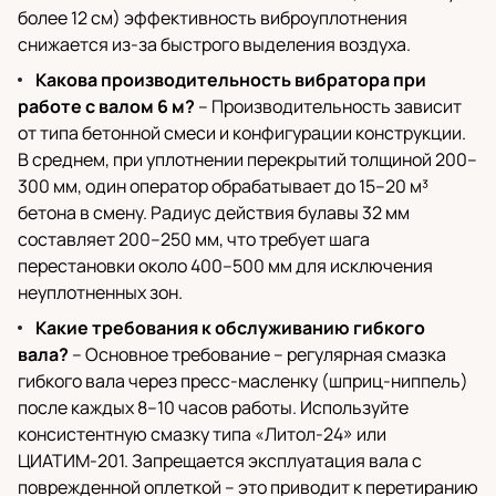
более 12 см) эффективность виброуплотнения
снижается из-за быстрого выделения воздуха.
Какова производительность вибратора при
работе с валом 6 м?
– Производительность зависит
от типа бетонной смеси и конфигурации конструкции.
В среднем, при уплотнении перекрытий толщиной 200–
300 мм, один оператор обрабатывает до 15–20 м³
бетона в смену. Радиус действия булавы 32 мм
составляет 200–250 мм, что требует шага
перестановки около 400–500 мм для исключения
неуплотненных зон.
Какие требования к обслуживанию гибкого
вала?
– Основное требование – регулярная смазка
гибкого вала через пресс-масленку (шприц-ниппель)
после каждых 8–10 часов работы. Используйте
консистентную смазку типа «Литол-24» или
ЦИАТИМ-201. Запрещается эксплуатация вала с
поврежденной оплеткой – это приводит к перетиранию