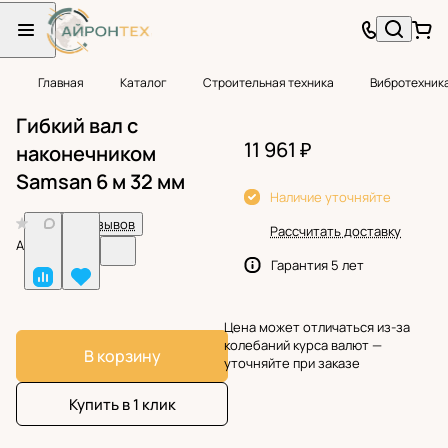
Главная
Каталог
Строительная техника
Вибротехник
Гибкий вал с
11 961 ₽
наконечником
Samsan 6 м 32 мм
Наличие уточняйте
0
Нет отзывов
Рассчитать доставку
Арт.
BF38913
Гарантия 5 лет
Цена может отличаться из-за
колебаний курса валют —
В корзину
уточняйте при заказе
Купить в 1 клик