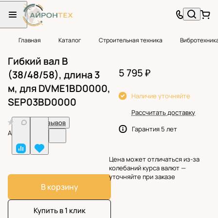
Главная
Каталог
Строительная техника
Вибротехник
Гибкий вал B
5 795 ₽
(38/48/58), длина 3
м, для DVME1BD0000,
Наличие уточняйте
SEP03BD0000
Рассчитать доставку
0
Нет отзывов
Гарантия 5 лет
Арт.
BF38791
Цена может отличаться из-за
колебаний курса валют —
уточняйте при заказе
В корзину
Купить в 1 клик