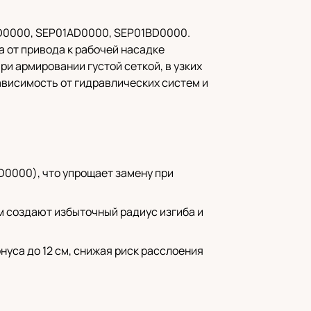
BD0000, SEP01AD0000, SEP01BD0000.
 от привода к рабочей насадке
и армировании густой сеткой, в узких
ависимость от гидравлических систем и
0000), что упрощает замену при
 м создают избыточный радиус изгиба и
уса до 12 см, снижая риск расслоения