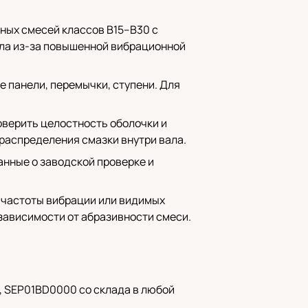
нных смесей классов B15–B30 с
ала из-за повышенной вибрационной
е панели, перемычки, ступени. Для
оверить целостность оболочки и
 распределения смазки внутри вала.
анные о заводской проверке и
и частоты вибрации или видимых
зависимости от абразивности смеси.
, SEP01BD0000 со склада в любой