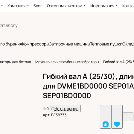
Компания
Блог
Оптовым клиентам
Информация
Конта
го бурения
Компрессоры
Затирочные машины
Тепловые пушки
Склад
раторы для бетона
Механические глубинные вибраторы
Гибкий вал A (25
Гибкий вал A (25/30), длин
для DVME1BD0000 SEP01
SEP01BD0000
0
Нет отзывов
Арт.
BF38773