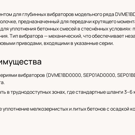
ементом для глубинных вибраторов модельного ряда DVME1
болочке, предназначенный для передачи крутящего момента
ля уплотнения бетонных смесей в стеснённых условиях: пр
ния. Тип вибратора — механический, что обеспечивает нез
овыми приводами, входящими в указанные серии.
имущества
сериями вибраторов (DVME1BD0000, SEP01AD0000, SEP01BD
а.
ать в труднодоступных зонах, где стандартные шланги 3–6
уплотнение мелкозернистых и литых бетонов с осадкой кон