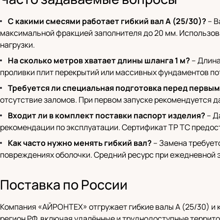
С какими смесями работает гибкий вал A (25/30)?
– В
максимальной фракцией заполнителя до 20 мм. Использова
нагрузки.
На сколько метров хватает длины шланга 1 м?
– Длина
проливки плит перекрытий или массивных фундаментов пот
Требуется ли специальная подготовка перед первы
отсутствие заломов. При первом запуске рекомендуется да
Входит ли в комплект поставки паспорт изделия?
– Д
рекомендации по эксплуатации. Сертификат ТР ТС предост
Как часто нужно менять гибкий вал?
– Замена требует
повреждениях оболочки. Средний ресурс при ежедневной э
Поставка по России
Компания «АЙРОНТЕХ» отгружает гибкие валы A (25/30) 
регион РФ, включая удалённые и труднодоступные террито