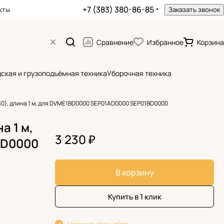
+7 (383) 380-86-85
кты
Заказать звонок
Сравнение
Избранное
Корзина
ская и грузоподъёмная техника
Уборочная техника
/30), длина 1 м, для DVME1BD0000 SEP01AD0000 SEP01BD0000
а 1 м,
3 230 ₽
AD0000
В корзину
Купить в 1 клик