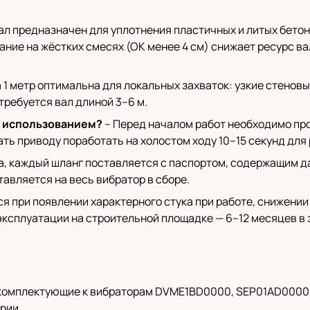
ал предназначен для уплотнения пластичных и литых бето
ние на жёстких смесях (ОК менее 4 см) снижает ресурс в
 1 метр оптимальна для локальных захваток: узкие стеновы
ребуется вал длиной 3–6 м.
м использованием?
– Перед началом работ необходимо пр
ть приводу поработать на холостом ходу 10–15 секунд для
а, каждый шланг поставляется с паспортом, содержащим д
авляется на весь вибратор в сборе.
ся при появлении характерного стука при работе, снижени
ксплуатации на строительной площадке — 6–12 месяцев в 
и комплектующие к вибраторам DVME1BD0000, SEP01AD0000
рии.