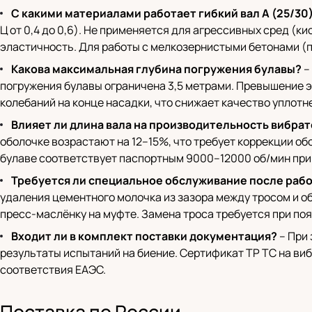
С какими материалами работает гибкий вал A (25/30
Ц от 0,4 до 0,6). Не применяется для агрессивных сред (
эластичность. Для работы с мелкозернистыми бетонами (п
Какова максимальная глубина погружения булавы?
–
погружения булавы ограничена 3,5 метрами. Превышение э
колебаний на конце насадки, что снижает качество уплотн
Влияет ли длина вала на производительность вибра
оболочке возрастают на 12–15%, что требует коррекции об
булаве соответствует паспортным 9000–12000 об/мин при 
Требуется ли специальное обслуживание после раб
удаления цементного молочка из зазора между тросом и об
пресс-маслёнку на муфте. Замена троса требуется при поя
Входит ли в комплект поставки документация?
– При 
результаты испытаний на биение. Сертификат ТР ТС на виб
соответствия ЕАЭС.
Поставка по России