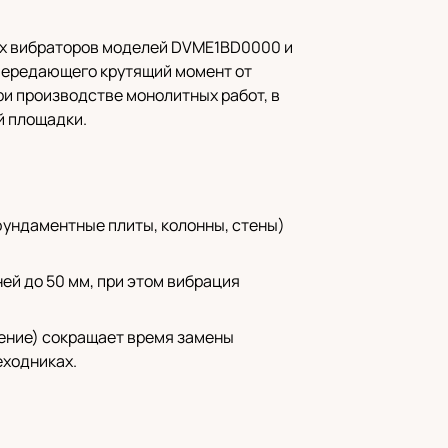
ных вибраторов моделей DVME1BD0000 и
 передающего крутящий момент от
ри производстве монолитных работ, в
й площадки.
фундаментные плиты, колонны, стены)
ей до 50 мм, при этом вибрация
ение) сокращает время замены
еходниках.