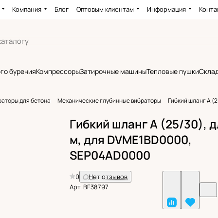
Компания
Блог
Оптовым клиентам
Информация
Конта
го бурения
Компрессоры
Затирочные машины
Тепловые пушки
Склад
раторы для бетона
Механические глубинные вибраторы
Гибкий шланг A (
Гибкий шланг A (25/30), 
м, для DVME1BD0000,
SEP04AD0000
0
Нет отзывов
Арт.
BF38797