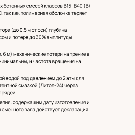
х бетонных смесей классов B15–B40 (В/
C, так как полимерная оболочка теряет
ора (до 0,5 м от оси) глубина
есом и потере до 30% амплитуды
, 6 м) механические потери на трение в
 минимальны, и частота вращения на
й водой под давлением до 2 атм для
тентной смазкой (Литол-24) через
прядей.
делия, содержащим дату изготовления и
я сменного вала действует декларация