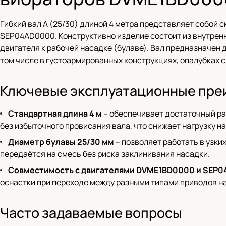
Гибкий вал A (25/30) длиной 4 метра представляет собо
SEP04AD0000. Конструктивно изделие состоит из внутренн
двигателя к рабочей насадке (булаве). Вал предназначен 
том числе в густоармированных конструкциях, опалубках 
Ключевые эксплуатационные пре
Стандартная длина 4 м
– обеспечивает достаточный ра
без избыточного провисания вала, что снижает нагрузку н
Диаметр булавы 25/30 мм
– позволяет работать в узки
передаётся на смесь без риска заклинивания насадки.
Совместимость с двигателями DVME1BD0000 и SEP
оснастки при переходе между разными типами приводов н
Часто задаваемые вопросы