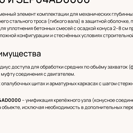
й сменный элемент комплектации для механических глубин
его стального троса (гибкого вала) в защитной оболочке,
для уплотнения бетонных смесей с осадкой конуса 2–8 см п
сложной конфигурации и стеснённых условиях строительно
имущества
диус доступа для обработки средних по объёму захваток (
а муфту соединения с двигателем.
х опалубочных щитах и арматурных каркасах с шагом стержн
04AD0000
– унификация крепёжного узла (конусное соедин
а объекте, исключая необходимость в дополнительных пер