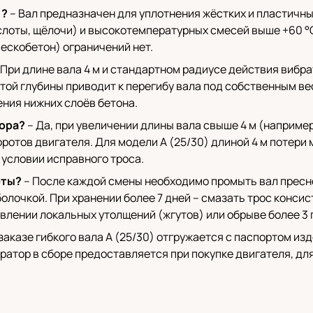
)?
– Вал предназначен для уплотнения жёстких и пластичны
кислоты, щёлочи) и высокотемпературных смесей выше +60 °
ескобетон) ограничений нет.
 При длине вала 4 м и стандартном радиусе действия вибрат
той глубины приводит к перегибу вала под собственным в
ения нижних слоёв бетона.
тора?
– Да, при увеличении длины вала свыше 4 м (например
оротов двигателя. Для модели A (25/30) длиной 4 м потери
условии исправного троса.
оты?
– После каждой смены необходимо промыть вал пресно
олочкой. При хранении более 7 дней – смазать трос консис
влении локальных утолщений (жгутов) или обрыве более 3 
заказе гибкого вала A (25/30) отгружается с паспортом из
ратор в сборе предоставляется при покупке двигателя, дл