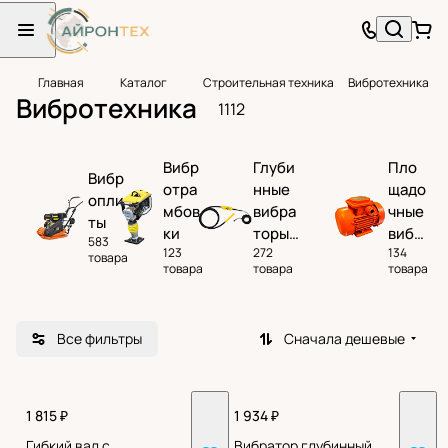
Главная
Каталог
Строительная техника
Вибротехника
Вибротехника
1112
Вибр
Глуби
Пло
Вибр
отра
нные
щадо
опли
мбов
вибра
чные
ты
ки
торы
вибр
583
123
272
134
для
атор
товара
товара
товара
товара
бетон
ы
а
Все фильтры
Сначала дешевые
1 815 ₽
1 934 ₽
Гибкий вал с
Вибратор глубинный