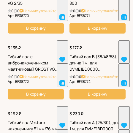
VG 2/35
800
0
0
Наличие уточняйте
0
0
Наличие уточняйте
Арт.
BF38770
Арт.
BF38771
В корзину
В корзину
3 135 ₽
3 177 ₽
Гибкий вал с
Гибкий вал B (38/48/58),
вибронаконечником
длина 1 м, для
маятниковый GROST VG
DVME1BD0000
2.5/35
SEP01BD0000
0
0
Наличие уточняйте
0
0
Наличие уточняйте
Арт.
BF38772
Арт.
BF38774
В корзину
В корзину
3 192 ₽
3 230 ₽
Гибкий вал Vektor к
Гибкий вал A (25/30), длина
наконечнику 51 мм/76 мм 3
1 м, для DVME1BD0000