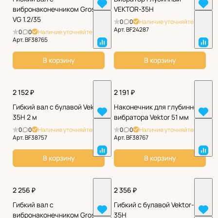
вибронаконечником Grost
VEKTOR-35H
VG 1.2/35
0
0
Наличие уточняйте
Арт.
BF24287
0
0
Наличие уточняйте
Арт.
BF38765
В корзину
В корзину
2 152 ₽
2 191 ₽
Гибкий вал с булавой Vektor
Наконечник для глубинного
35H 2 м
вибратора Vektor 51 мм
0
0
Наличие уточняйте
0
0
Наличие уточняйте
Арт.
BF38757
Арт.
BF38767
В корзину
В корзину
2 256 ₽
2 356 ₽
Гибкий вал с
Гибкий с булавой Vektor-
вибронаконечником Grost
35H