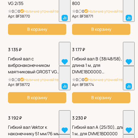
VG 2/35
800
0
0
Наличие уточняйте
0
0
Наличие уточняйте
Арт.
BF38770
Арт.
BF38771
В корзину
В корзину
3 135 ₽
3 177 ₽
Гибкий вал с
Гибкий вал B (38/48/58),
вибронаконечником
длина 1 м, для
маятниковый GROST VG
DVME1BD0000
2.5/35
SEP01BD0000
0
0
Наличие уточняйте
0
0
Наличие уточняйте
Арт.
BF38772
Арт.
BF38774
В корзину
В корзину
3 192 ₽
3 230 ₽
Гибкий вал Vektor к
Гибкий вал A (25/30), длина
наконечнику 51 мм/76 мм 3
1 м, для DVME1BD0000