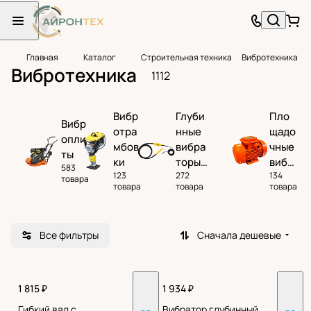
Главная
Каталог
Строительная техника
Вибротехника
Вибротехника
1112
Вибр
Глуби
Пло
Вибр
отра
нные
щадо
опли
мбов
вибра
чные
ты
ки
торы
вибр
583
123
272
134
для
атор
товара
товара
товара
товара
бетон
ы
а
Все фильтры
Сначала дешевые
1 815 ₽
1 934 ₽
Гибкий вал с
Вибратор глубинный