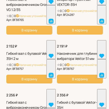
вибронаконечником Grost
VEKTOR-35H
VG 1.2/35
0
0
Наличие уточняйте
Арт.
BF24287
0
0
Наличие уточняйте
Арт.
BF38765
В корзину
В корзину
2 152 ₽
2 191 ₽
Гибкий вал с булавой Vektor
Наконечник для глубинного
35H 2 м
вибратора Vektor 51 мм
0
0
Наличие уточняйте
0
0
Наличие уточняйте
Арт.
BF38757
Арт.
BF38767
В корзину
В корзину
2 256 ₽
2 356 ₽
Гибкий вал с
Гибкий с булавой Vektor-
вибронаконечником Grost
35H