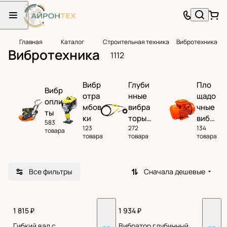
Главная
Каталог
Строительная техника
Вибротехника
Вибротехника
1112
Вибр
Глуби
Пло
Вибр
отра
нные
щадо
опли
мбов
вибра
чные
ты
ки
торы
вибр
583
123
272
134
для
атор
товара
товара
товара
товара
бетон
ы
а
Все фильтры
Сначала дешевые
1 815 ₽
1 934 ₽
Гибкий вал с
Вибратор глубинный