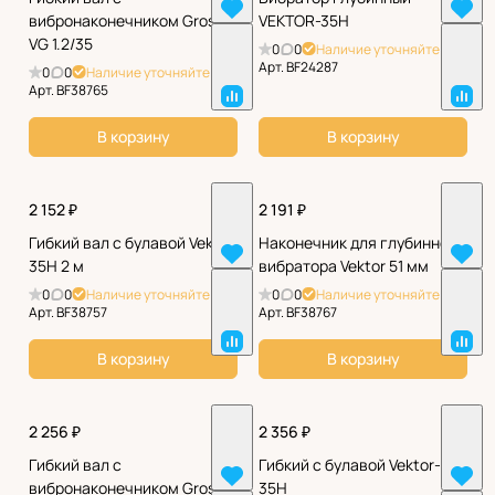
вибронаконечником Grost
VEKTOR-35H
VG 1.2/35
0
0
Наличие уточняйте
Арт.
BF24287
0
0
Наличие уточняйте
Арт.
BF38765
В корзину
В корзину
2 152 ₽
2 191 ₽
Гибкий вал с булавой Vektor
Наконечник для глубинного
35H 2 м
вибратора Vektor 51 мм
0
0
Наличие уточняйте
0
0
Наличие уточняйте
Арт.
BF38757
Арт.
BF38767
В корзину
В корзину
2 256 ₽
2 356 ₽
Гибкий вал с
Гибкий с булавой Vektor-
вибронаконечником Grost
35H