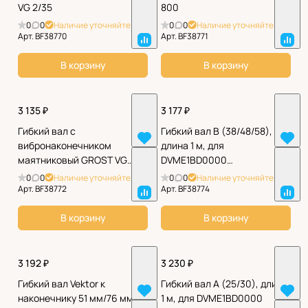
VG 2/35
800
0
0
Наличие уточняйте
0
0
Наличие уточняйте
Арт.
BF38770
Арт.
BF38771
В корзину
В корзину
3 135 ₽
3 177 ₽
Гибкий вал с
Гибкий вал B (38/48/58),
вибронаконечником
длина 1 м, для
маятниковый GROST VG
DVME1BD0000
2.5/35
SEP01BD0000
0
0
Наличие уточняйте
0
0
Наличие уточняйте
Арт.
BF38772
Арт.
BF38774
В корзину
В корзину
3 192 ₽
3 230 ₽
Гибкий вал Vektor к
Гибкий вал A (25/30), длина
наконечнику 51 мм/76 мм 3
1 м, для DVME1BD0000