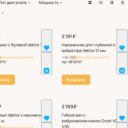
Тип двигателя
Мощность
!
₽
2 191 ₽
 вал с булавой Vektor 35H
Наконечник для глубинного
вибратора Vektor 51 мм
Наличие уточняйте
0
0
Наличие уточняйте
8757
Арт.
BF38767
рзину
В корзину
₽
2 769 ₽
 вал Vektor к наконечнику
Гибкий вал с
3 м
вибронаконечником Grost VG
1/35
Наличие уточняйте