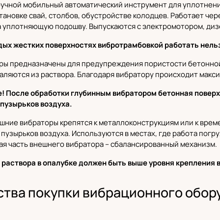
ручной мобильный автоматический инструмент для уплотнения
становке свай, столбов, обустройстве колодцев. Работает че
 уплотняющую подошву. Выпускаются с электромотором, диз
дых жестких поверхностях вибротрамбовкой работать нель
оры
предназначены для предупреждения пористости бетонной 
аляются из раствора. Благодаря вибратору происходит макс
! После обработки глубинным вибратором бетонная повер
пузырьков воздуха.
ешние вибраторы
крепятся к металлоконструкциям или к вре
 пузырьков воздуха. Используются в местах, где работа пог
ая часть внешнего вибратора – сбалансированный механизм.
 раствора в опалубке должен быть выше уровня крепления 
тва покупки вибрационного обору