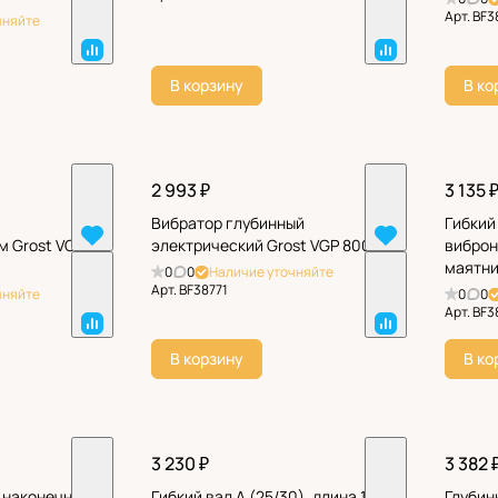
Арт.
BF3
чняйте
В корзину
В ко
2 993 ₽
3 135 
Вибратор глубинный
Гибкий
м Grost VG
электрический Grost VGP 800
виброн
маятни
0
0
Наличие уточняйте
Арт.
BF38771
чняйте
0
0
Арт.
BF3
В корзину
В ко
3 230 ₽
3 382 
к наконечнику
Гибкий вал A (25/30), длина 1 м,
Глубин