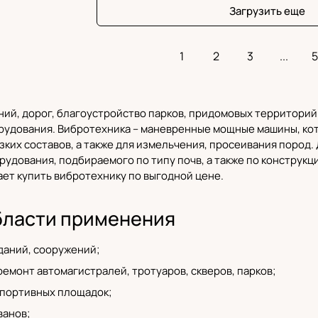
Загрузить еще
1
2
3
...
5
ний, дорог, благоустройство парков, придомовых территори
рудования
. Вибротехника – маневренные мощные машины, ко
язких составов, а также для измельчения, просеивания пород
рудования, подбираемого по типу почв, а также по констру
ет купить вибротехнику по выгодной цене.
бласти применения
даний, сооружений;
емонт автомагистралей, тротуаров, скверов, парков;
портивных площадок;
ванов;