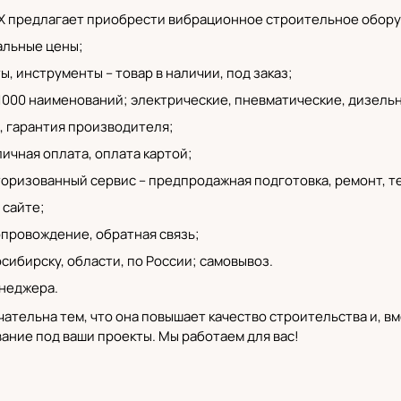
 предлагает приобрести вибрационное строительное обору
льные цены;
, инструменты – товар в наличии, под заказ;
 1000 наименований;
электрические
, пневматические,
дизель
,
гарантия производителя
;
ичная оплата, оплата картой;
торизованный сервис
– предпродажная подготовка, ремонт, т
 сайте;
провождение, обратная связь;
осибирску
, области, по России; самовывоз.
неджера.
ательна тем, что она повышает качество строительства и, вм
ние под ваши проекты. Мы работаем для вас!