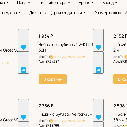
вые
Цена
Тип вибратора
Бренд
Бренд
ла удара
Двигатель (производитель)
Размер подошвы
1 934 ₽
2 152 
Вибратор глубинный VEKTOR-
Гибкий
м Grost VG
35H
2 м
0
0
Наличие уточняйте
0
0
Арт.
BF24287
Арт.
BF3
чняйте
В корзину
В ко
2 356 ₽
2 598 
Гибкий с булавой Vektor-35H
Гибкий
м Grost VG
38 мм 
0
0
Наличие уточняйте
Арт.
BF38766
0
0