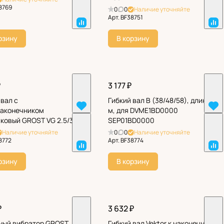
8769
0
0
Наличие уточняйте
Арт.
BF38751
рзину
В корзину
₽
3 177 ₽
 вал с
Гибкий вал B (38/48/58), длина 1
аконечником
м, для DVME1BD0000
ковый GROST VG 2.5/35
SEP01BD0000
Наличие уточняйте
0
0
Наличие уточняйте
8772
Арт.
BF38774
рзину
В корзину
₽
3 632 ₽
ный вибратор GROST
Гибкий вал Vektor к наконечнику