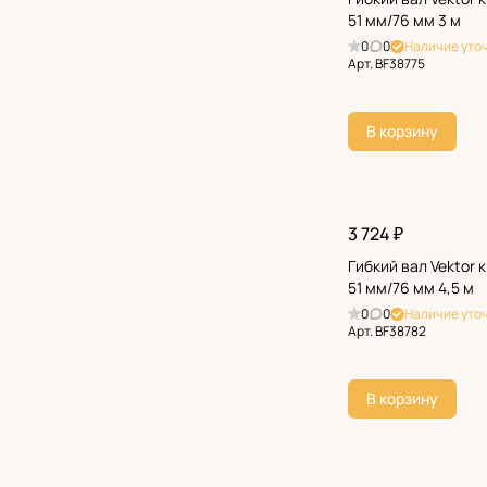
51 мм/76 мм 3 м
0
0
Наличие уто
Арт.
BF38775
В корзину
3 724 ₽
Гибкий вал Vektor 
51 мм/76 мм 4,5 м
0
0
Наличие уто
Арт.
BF38782
В корзину