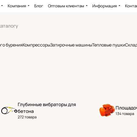
Компания
Блог
Оптовым клиентам
Информация
Конта
го бурения
Компрессоры
Затирочные машины
Тепловые пушки
Склад
Глубинные вибраторы для
Площадо
бетона
134 товара
272 товара