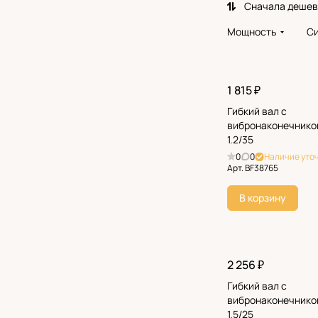
Сначала деше
Мощность
Си
1 815 ₽
Гибкий вал с
вибронаконечнико
1.2/35
0
0
Наличие уто
Арт.
BF38765
В корзину
2 256 ₽
Гибкий вал с
вибронаконечнико
1.5/25