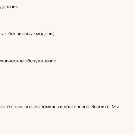
дование.
ные
,
бензиновые модели
;
ехническое обслуживание;
есте с тем, она экономична и долговечна. Звоните. Мы