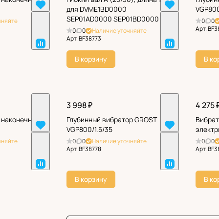
для DVME1BD0000
VGP800
SEP01AD0000 SEP01BD0000
чняйте
0
0
Арт.
BF3
0
0
Наличие уточняйте
Арт.
BF38773
В корзину
В ко
3 998 ₽
4 275 
к наконечнику
Глубинный вибратор GROST
Вибрат
VGP800/1.5/35
электр
чняйте
0
0
Наличие уточняйте
0
0
Арт.
BF38778
Арт.
BF3
В корзину
В ко