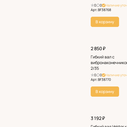
0
0
Наличие уто
Арт.
BF38768
В корзину
2 850 ₽
Гибкий вал с
вибронаконечнико
2/35
0
0
Наличие уто
Арт.
BF38770
В корзину
3 192 ₽
Гибкий вал Vektor 