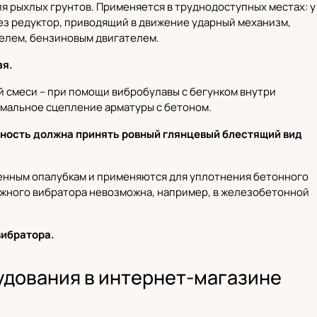
 рыхлых грунтов. Применяется в труднодоступных местах: у
рез редуктор, приводящий в движение ударный механизм,
елем, бензиновым двигателем.
зя.
смеси – при помощи вибробулавы с бегунком внутри
имальное сцепление арматуры с бетоном.
хность должна принять ровный глянцевый блестящий вид
менным опалубкам и применяются для уплотнения бетонного
ружного вибратора невозможна, например, в железобетонной
вибратора.
дования в интернет-магазине