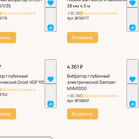
/1/35
38 мм 4,5 м
Наличие уточняйте
0
0
Наличие уточняйте
8776
Арт.
BF38777
рзину
В корзину
₽
4 361 ₽
ор глубинный
Вибратор глубинный
ический Grost VGP 1100
электрический Samsan
MVM1000
Наличие уточняйте
8752
0
0
Наличие уточняйте
Арт.
BF38897
рзину
В корзину