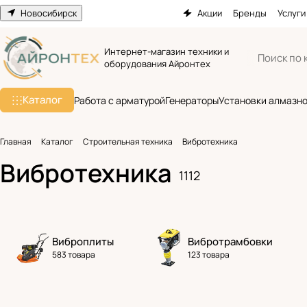
Новосибирск
Акции
Бренды
Услуги
Интернет-магазин техники и
оборудования Айронтех
Каталог
Работа с арматурой
Генераторы
Установки алмазно
Главная
Каталог
Строительная техника
Вибротехника
Вибротехника
1112
Виброплиты
Вибротрамбовки
583 товара
123 товара