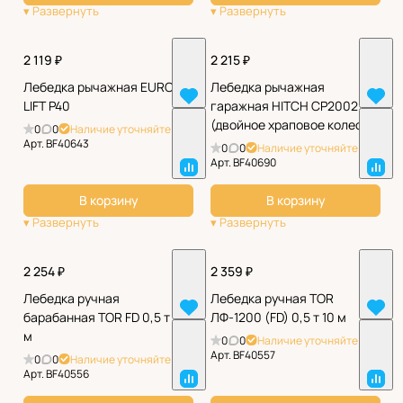
2 119 ₽
2 215 ₽
Лебедка рычажная EURO-
Лебедка рычажная
LIFT P40
гаражная HITCH CP2002
(двойное храповое колесо)
0
0
Наличие уточняйте
Арт.
BF40643
0
0
Наличие уточняйте
Арт.
BF40690
В корзину
В корзину
2 254 ₽
2 359 ₽
Лебедка ручная
Лебедка ручная TOR
барабанная TOR FD 0,5 т 10
ЛФ-1200 (FD) 0,5 т 10 м
м
0
0
Наличие уточняйте
Арт.
BF40557
0
0
Наличие уточняйте
Арт.
BF40556