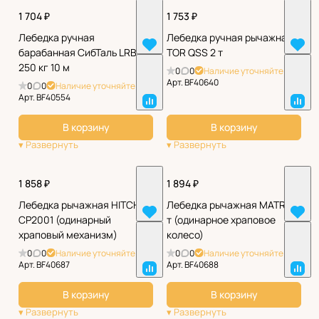
1 704 ₽
1 753 ₽
Лебедка ручная
Лебедка ручная рычажная
барабанная СибТаль LRB
TOR QSS 2 т
250 кг 10 м
0
0
Наличие уточняйте
Арт.
BF40640
0
0
Наличие уточняйте
Арт.
BF40554
В корзину
В корзину
1 858 ₽
1 894 ₽
Лебедка рычажная HITCH
Лебедка рычажная MATRIX 2
CP2001 (одинарный
т (одинарное храповое
храповый механизм)
колесо)
0
0
Наличие уточняйте
0
0
Наличие уточняйте
Арт.
BF40687
Арт.
BF40688
В корзину
В корзину