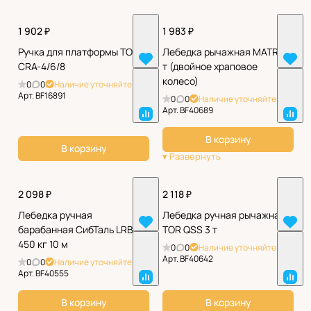
1 902 ₽
1 983 ₽
Ручка для платформы TOR
Лебедка рычажная MATRIX 2
CRA-4/6/8
т (двойное храповое
колесо)
0
0
Наличие уточняйте
Арт.
BF16891
0
0
Наличие уточняйте
Арт.
BF40689
В корзину
В корзину
2 098 ₽
2 118 ₽
Лебедка ручная
Лебедка ручная рычажная
барабанная СибТаль LRB
TOR QSS 3 т
450 кг 10 м
0
0
Наличие уточняйте
Арт.
BF40642
0
0
Наличие уточняйте
Арт.
BF40555
В корзину
В корзину